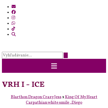
Prejsť
na
obsah
VRH I – ICE
Blarthon Dragon Crazy Jess
x
King Of My Heart
Carpathian white smile „Diego